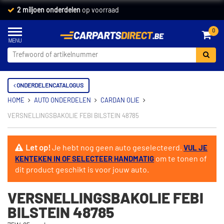
2 miljoen onderdelen
op voorraad
0
ONDERDELENCATALOGUS
HOME
AUTO ONDERDELEN
CARDAN OLIE
VERSNELLINGSBAKOLIE FEBI BILSTEIN 48785
Let op!
Je hebt nog geen auto geselecteerd.
VUL JE
om te tonen of
KENTEKEN IN OF SELECTEER HANDMATIG
dit product geschikt is voor jouw auto.
VERSNELLINGSBAKOLIE FEBI
BILSTEIN 48785