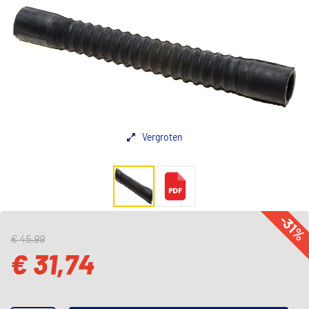
Vergroten
-31
€ 45,99
€ 31,74