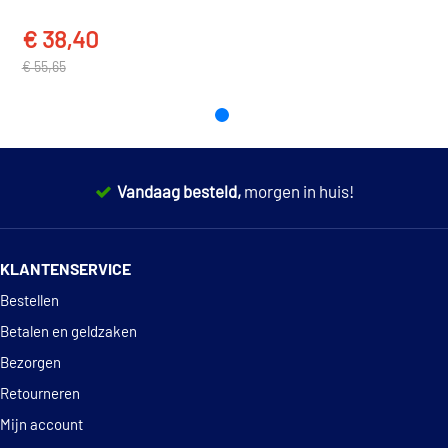
€ 38,40
€ 55,65
Vandaag besteld,
morgen in huis!
14 dagen
100% retourgarantie
KLANTENSERVICE
Deskundig
advies
Bestellen
Betalen en geldzaken
Bezorgen
Retourneren
Mijn account