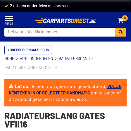
2 miljoen onderdelen
op voorraad
0
ONDERDELENCATALOGUS
HOME
AUTO ONDERDELEN
RADIATEURSLANG
RADIATEURSLANG GATES VFII16
Let op!
Je hebt nog geen auto geselecteerd.
VUL JE
om te tonen of
KENTEKEN IN OF SELECTEER HANDMATIG
dit product geschikt is voor jouw auto.
RADIATEURSLANG GATES
VFII16