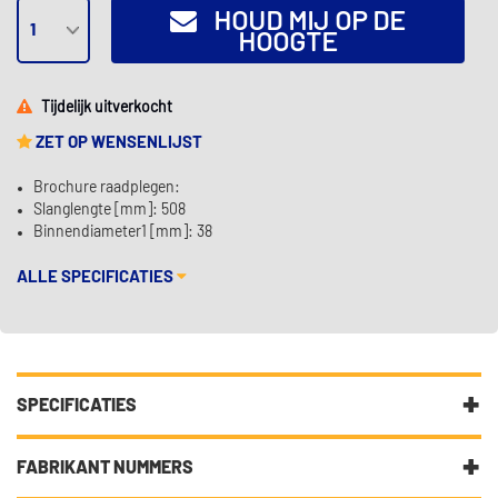
HOUD MIJ OP DE
HOOGTE
Tijdelijk uitverkocht
ZET OP WENSENLIJST
Brochure raadplegen:
Slanglengte [mm]: 508
Binnendiameter1 [mm]: 38
ALLE SPECIFICATIES
SPECIFICATIES
Fabrikantcode
VFII16
FABRIKANT NUMMERS