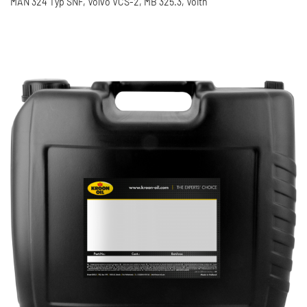
MAN 324 Typ SNF, Volvo VCS-2, MB 325.3, Voith