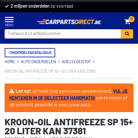
2 miljoen onderdelen
op voorraad
0
ONDERDELENCATALOGUS
HOME
AUTO ONDERDELEN
KOELVLOEISTOF
KROON-OIL ANTIFREEZE SP 15+ 20 LITER KAN 37381
Let op!
Je hebt nog geen auto geselecteerd.
VUL JE
om te tonen of
KENTEKEN IN OF SELECTEER HANDMATIG
dit product geschikt is voor jouw auto.
KROON-OIL ANTIFREEZE SP 15+
20 LITER KAN 37381