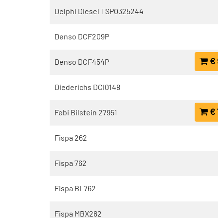
Delphi Diesel TSP0325244
Denso DCF209P
€ 
Denso DCF454P
Diederichs DCI0148
€ 
Febi Bilstein 27951
Fispa 262
Fispa 762
Fispa BL762
Fispa MBX262