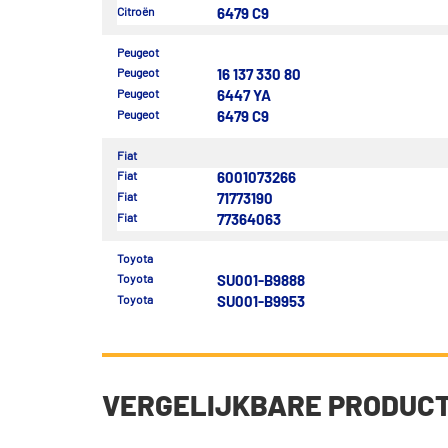
Citroën
6479 C9
Peugeot
Peugeot
16 137 330 80
Peugeot
6447 YA
Peugeot
6479 C9
Fiat
Fiat
6001073266
Fiat
71773190
Fiat
77364063
Toyota
Toyota
SU001-B9888
Toyota
SU001-B9953
VERGELIJKBARE PRODUC