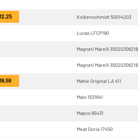
12,25
Kolbenschmidt 50014203
Lucas LFCP190
Magneti Marelli 3502030621
Magneti Marelli 35020306218
18,59
Mahle Original LA 411
Malo 1531641
Mapco 65431
Meat Doria 17450