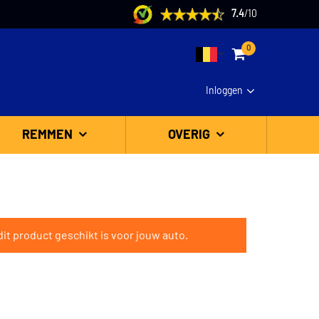
7.4
/
10
0
Inloggen
REMMEN
OVERIG
it product geschikt is voor jouw auto.