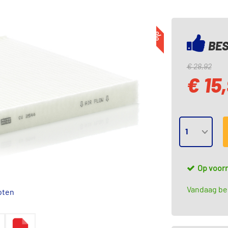
-45%
BES
€ 28,92
€ 15,
Op voor
Vandaag bes
oten