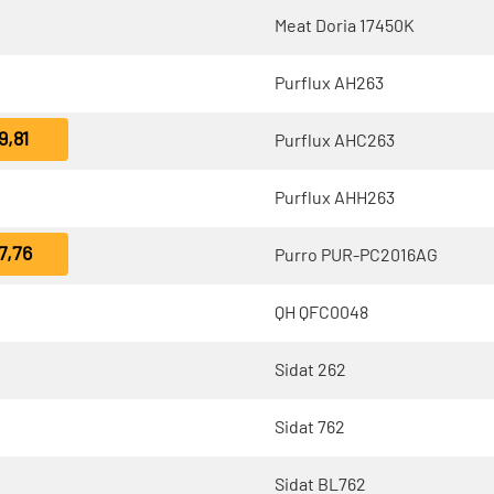
Meat Doria 17450K
Purflux AH263
9,81
Purflux AHC263
Purflux AHH263
7,76
Purro PUR-PC2016AG
QH QFC0048
Sidat 262
Sidat 762
Sidat BL762