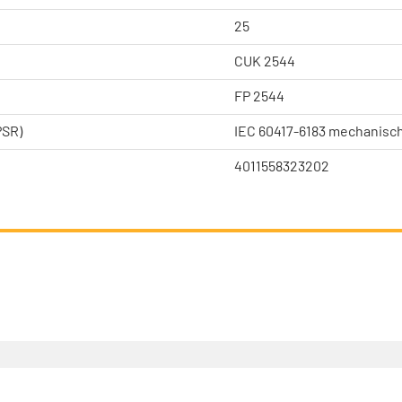
25
CUK 2544
FP 2544
PSR)
IEC 60417-6183 mechanisch
4011558323202