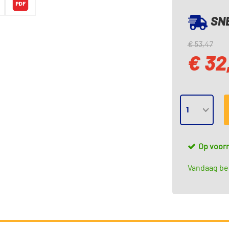
SNE
€ 53,47
€ 32
Op voor
Vandaag bes