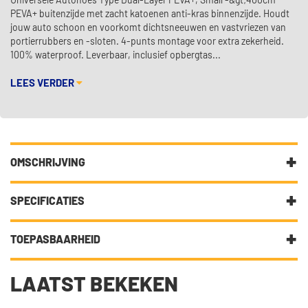
Universele Autohoes Type Dual-Layer PEVA+, Small -&gt;400cm
PEVA+ buitenzijde met zacht katoenen anti-kras binnenzijde. Houdt
jouw auto schoon en voorkomt dichtsneeuwen en vastvriezen van
portierrubbers en -sloten. 4-punts montage voor extra zekerheid.
100% waterproof. Leverbaar, inclusief opbergtas...
LEES VERDER
OMSCHRIJVING
Universele Autohoes Type Dual-Layer PEVA+, Small -
>400cm
SPECIFICATIES
PEVA+ buitenzijde met zacht katoenen anti-kras
Fabrikantcode
C DL1
binnenzijde. Houdt jouw auto schoon en voorkomt
TOEPASBAARHEID
dichtsneeuwen en vastvriezen van portierrubbers en -
Merk
Mijnautoonderdelen
sloten. 4-punts montage voor extra zekerheid. 100%
DIT ARTIKEL IS UNIVERSEEL.
LAATST BEKEKEN
waterproof.
Categorie
Autohoes