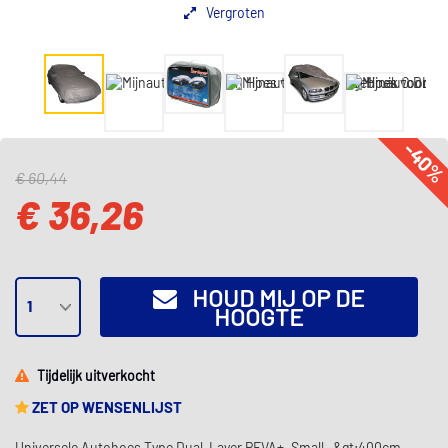
Vergroten
-40
€ 60,44
€ 36,26
HOUD MIJ OP DE
HOOGTE
Tijdelijk uitverkocht
ZET OP WENSENLIJST