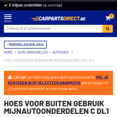
2 miljoen onderdelen
op voorraad
0
ONDERDELENCATALOGUS
HOME
AUTO ONDERDELEN
AUTOHOES
HOES VOOR BUITEN GEBRUIK MIJNAUTOONDERDELEN C DL1
Let op!
Je hebt nog geen auto geselecteerd.
VUL JE
om te tonen of
KENTEKEN IN OF SELECTEER HANDMATIG
dit product geschikt is voor jouw auto.
HOES VOOR BUITEN GEBRUIK
MIJNAUTOONDERDELEN C DL1