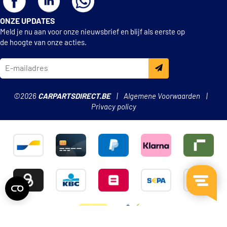
ONZE UPDATES
Spidan 56677
Meld je nu aan voor onze nieuwsbrief en blijf als eerste op
de hoogte van onze acties.
Suplex 39240
Suplex 39373
©2026
CARPARTSDIRECT.BE
Algemene Voorwaarden
€ 68,70
TRW JCS1387
Privacy policy
Triscan 8750 29331