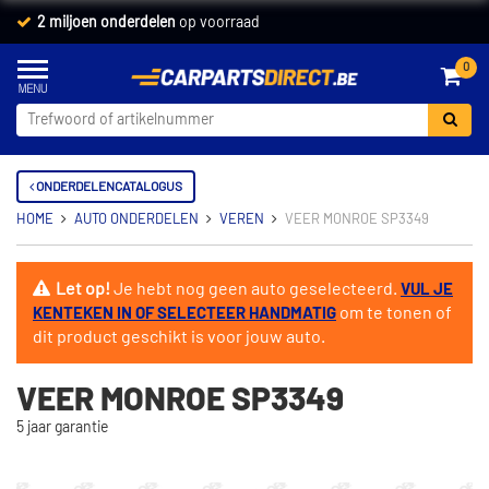
2 miljoen onderdelen
op voorraad
0
ONDERDELENCATALOGUS
HOME
AUTO ONDERDELEN
VEREN
VEER MONROE SP3349
Let op!
Je hebt nog geen auto geselecteerd.
VUL JE
om te tonen of
KENTEKEN IN OF SELECTEER HANDMATIG
dit product geschikt is voor jouw auto.
VEER MONROE SP3349
5 jaar garantie