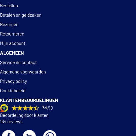
Deskundig
advies
Bestellen
€ 59,28
Lesjöfors 4285720
Betalen en geldzaken
€ 66,99
Lesjöfors 4295083
Bezorgen
Retourneren
Mapco 72811
Mijn account
ALGEMEEN
Maxgear 60-0339
Service en contact
€ 30,86
Maxgear 60-0339D
Algemene voorwaarden
Privacy policy
NK 544765
Cookiebeleid
KLANTENBEOORDELINGEN
Optimal AF-4914
7.4
/10
Beoordeling door klanten
Optimal OP-CSP01007
164 reviews
€ 49,13
Sachs 994 358