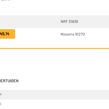
NRF 31839
49,14
Nissens 91270
VOERTUIGEN
)
)