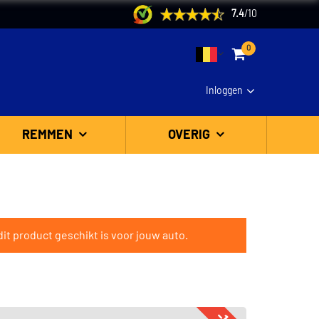
7.4
/
10
0
Inloggen
REMMEN
OVERIG
it product geschikt is voor jouw auto.