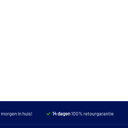
,
morgen in huis!
14 dagen
100% retourgarantie