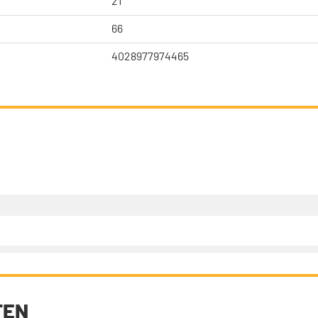
21
66
4028977974465
TEN