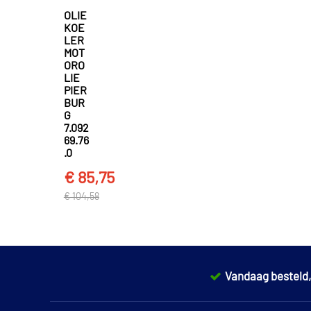
OLIE
KOE
LER
MOT
ORO
LIE
PIER
BUR
G
7.092
69.76
.0
€ 85,75
€ 104,58
Vandaag besteld