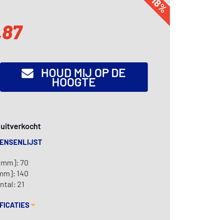
-18%
,87
HOUD MIJ OP DE
HOOGTE
k uitverkocht
WENSENLIJST
[mm]: 70
mm]: 140
tal: 21
FICATIES