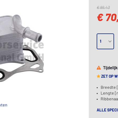
€ 86,43
€ 70
Tijdelij
ZET OP 
Breedte 
Lengte [
Ribbenaan
oten
ALLE SPECI