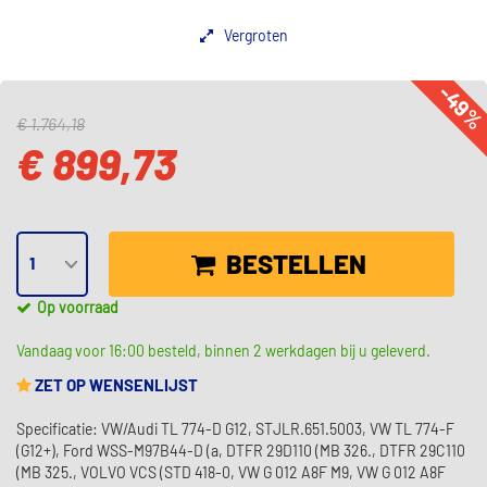
Vergroten
-49
€ 1.764,18
€ 899,73
BESTELLEN
Op voorraad
Vandaag voor 16:00 besteld, binnen 2 werkdagen bij u geleverd.
ZET OP WENSENLIJST
Specificatie: VW/Audi TL 774-D G12, STJLR.651.5003, VW TL 774-F
(G12+), Ford WSS-M97B44-D (a, DTFR 29D110 (MB 326., DTFR 29C110
(MB 325., VOLVO VCS (STD 418-0, VW G 012 A8F M9, VW G 012 A8F