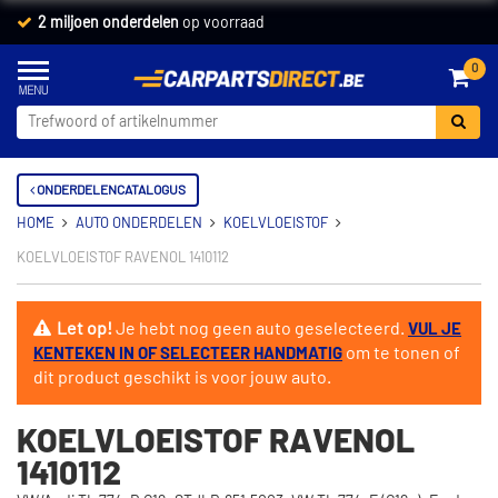
2 miljoen onderdelen
op voorraad
0
ONDERDELENCATALOGUS
HOME
AUTO ONDERDELEN
KOELVLOEISTOF
KOELVLOEISTOF RAVENOL 1410112
Let op!
Je hebt nog geen auto geselecteerd.
VUL JE
om te tonen of
KENTEKEN IN OF SELECTEER HANDMATIG
dit product geschikt is voor jouw auto.
KOELVLOEISTOF RAVENOL
1410112