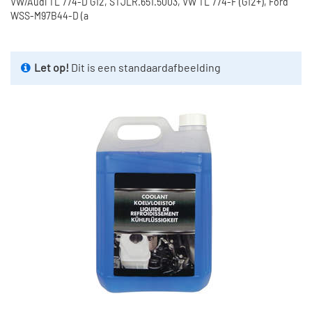
VW/Audi TL 774-D G12, STJLR.651.5003, VW TL 774-F (G12+), Ford
WSS-M97B44-D (a
Let op!
Dit is een standaardafbeelding