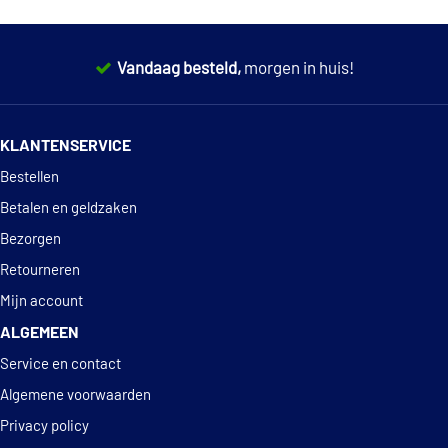
OPEL/GM B0401065
PORSCHE
Vandaag besteld,
morgen in huis!
STJLR 651.5003
TOYOTA 00272-1LLAC
14 dagen
100% retourgarantie
KLANTENSERVICE
TOYOTA 08889-00115
Deskundig
advies
Bestellen
TOYOTA 08889-01005
Betalen en geldzaken
TOYOTA 08889-80014
Bezorgen
TOYOTA 08889-80015
Retourneren
VOLVO 9437650
Mijn account
ALGEMEEN
VOLVO 9437651
Service en contact
VOLVO VCS
Algemene voorwaarden
VW G 012 A8F M1
Privacy policy