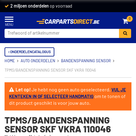
2 miljoen onderdelen
op voorraad
0
ONDERDELENCATALOGUS
HOME
AUTO ONDERDELEN
BANDENSPANNING SENSOR
TPMS/BANDENSPANNING SENSOR SKF VKRA 110046
Let op!
Je hebt nog geen auto geselecteerd.
VUL JE
om te tonen of
KENTEKEN IN OF SELECTEER HANDMATIG
dit product geschikt is voor jouw auto.
TPMS/BANDENSPANNING
SENSOR SKF VKRA 110046