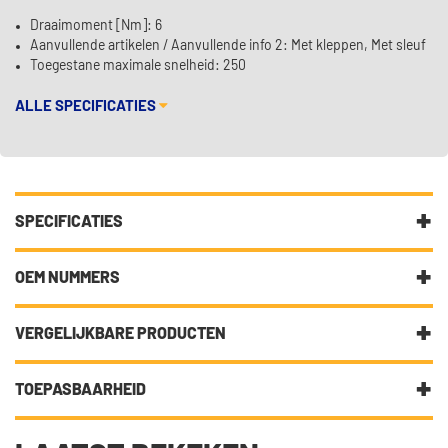
Draaimoment [Nm]: 6
Aanvullende artikelen / Aanvullende info 2: Met kleppen, Met sleuf
Toegestane maximale snelheid: 250
ALLE SPECIFICATIES
SPECIFICATIES
Fabrikantcode
VKRA 110046
OEM NUMMERS
Merk
SKF
Lexus
VERGELIJKBARE PRODUCTEN
Lexus
42607-02030
Categorie
Bandenspanning
Lexus
42607-02031
sensor
TOEPASBAARHEID
Fispa 780064
Toyota
Bekijk meer
SKF Bandenspanning
Toyota
42607-02030
DIT ARTIKEL IS GESCHIKT VOOR DE VOLGENDE
sensor
SNR TPMS169.04
Toyota
42607-02031