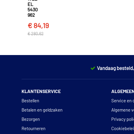
EL
5430
962
€ 84,19
€ 280,62
Vandaag besteld
KLANTENSERVICE
ALGEMEE
Bestellen
Service en 
Betalen en geldzaken
Algemene v
Bezorgen
Privacy pol
Retourneren
Cookiebele