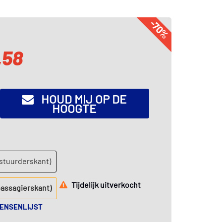
-70%
,58
HOUD MIJ OP DE
HOOGTE
estuurderskant)
Tijdelijk uitverkocht
passagierskant)
WENSENLIJST