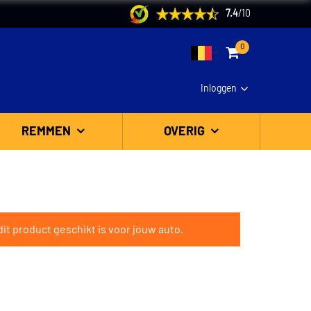
7.4
/
10
0
Inloggen
REMMEN
OVERIG
it product geschikt is voor jouw auto.