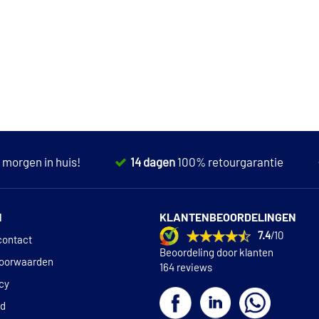
,
morgen in huis!
14 dagen
100% retourgarantie
N
KLANTENBEOORDELINGEN
7.4
/10
contact
Beoordeling door klanten
oorwaarden
164 reviews
icy
id