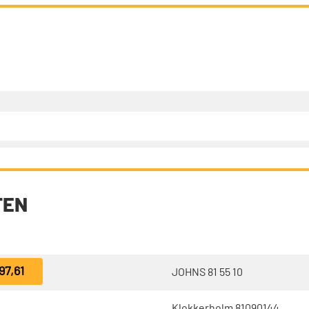
TEN
97,61
JOHNS 81 55 10
Klokkerholm 81090144