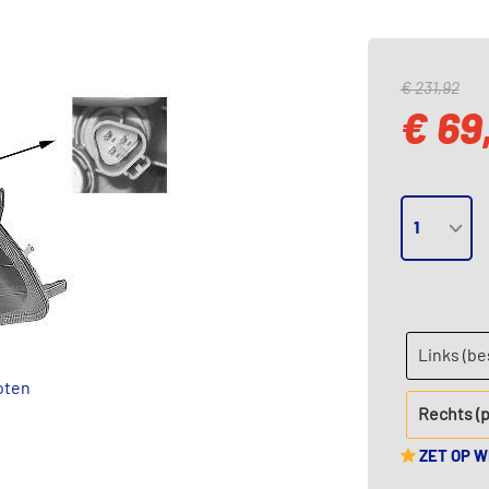
€ 231,92
€ 69
Links (b
oten
Rechts (
ZET OP 