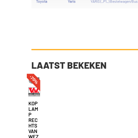
Toyota
Yaris
YARIS (_P1_) Bestelwagen/Bus 
LAATST BEKEKEN
-70%
KOP
LAM
P
REC
HTS
VAN
WEZ