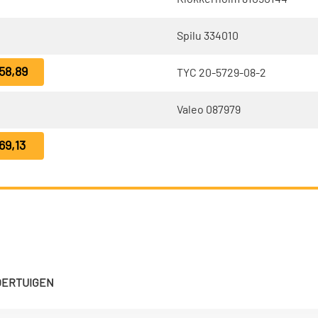
Spilu 334010
58,89
TYC 20-5729-08-2
Valeo 087979
69,13
VOERTUIGEN