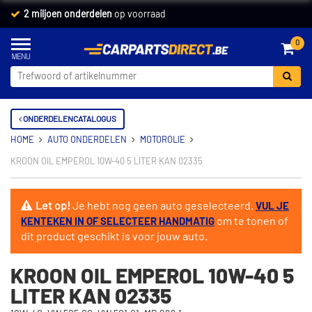
2 miljoen onderdelen
op voorraad
0
ONDERDELENCATALOGUS
HOME
AUTO ONDERDELEN
MOTOROLIE
KROON OIL EMPEROL 10W-40 5 LITER KAN 02335
Let op!
Je hebt nog geen auto geselecteerd.
VUL JE
om te tonen of
KENTEKEN IN OF SELECTEER HANDMATIG
dit product geschikt is voor jouw auto.
KROON OIL EMPEROL 10W-40 5
LITER KAN 02335