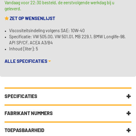
Vandaag voor 22:30 besteld, de eerstvolgende werkdag bij u
geleverd.
ZET OP WENSENLIJST
Viscositeitsindeling volgens SAE: 10W-40
Specificatie: VW 505.00, VW 501.01, MB 229.1, BMW Longlife-98,
API SP/CF, ACEA A3/B4
Inhoud [liter]: 5
ALLE SPECIFICATIES
SPECIFICATIES
Fabrikantcode
02335
FABRIKANT NUMMERS
Merk
Kroon Oil
10W-40
TOEPASBAARHEID
Categorie
Motorolie laat uw auto gesmeerd