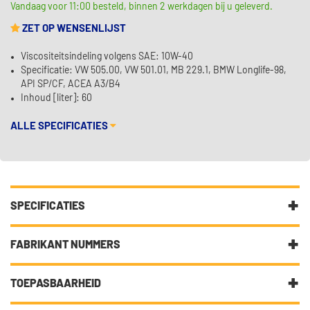
Vandaag voor 11:00 besteld, binnen 2 werkdagen bij u geleverd.
ZET OP WENSENLIJST
Viscositeitsindeling volgens SAE: 10W-40
Specificatie: VW 505.00, VW 501.01, MB 229.1, BMW Longlife-98,
API SP/CF, ACEA A3/B4
Inhoud [liter]: 60
ALLE SPECIFICATIES
SPECIFICATIES
Fabrikantcode
12168
FABRIKANT NUMMERS
Merk
Kroon Oil
10W-40
TOEPASBAARHEID
Categorie
Motorolie laat uw auto gesmeerd
ACEA A3/B4