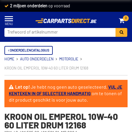
2 miljoen onderdelen
op voorraad
0
ONDERDELENCATALOGUS
HOME
AUTO ONDERDELEN
MOTOROLIE
KROON OIL EMPEROL 10W-40 60 LITER DRUM 12168
Let op!
Je hebt nog geen auto geselecteerd.
VUL JE
om te tonen of
KENTEKEN IN OF SELECTEER HANDMATIG
dit product geschikt is voor jouw auto.
KROON OIL EMPEROL 10W-40
60 LITER DRUM 12168