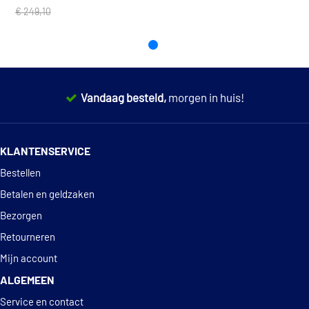
€ 249,10
Ijs Group 40-1024FK/1
Ruville 580085
Vandaag besteld,
morgen in huis!
Saleri CK5085
14 dagen
100% retourgarantie
€ 114,59
Swag 99 13 0607
KLANTENSERVICE
Deskundig
advies
Bestellen
Betalen en geldzaken
Bezorgen
Retourneren
Mijn account
ALGEMEEN
Service en contact