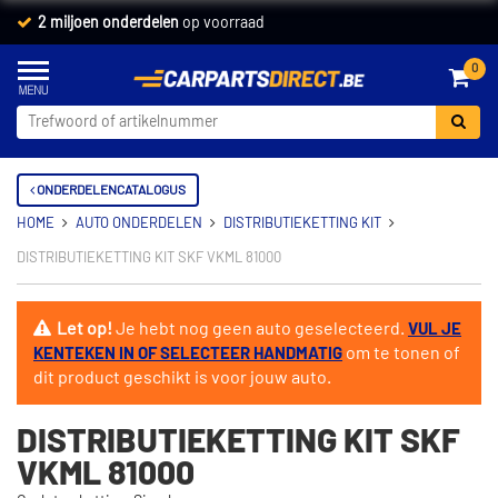
2 miljoen onderdelen
op voorraad
0
ONDERDELENCATALOGUS
HOME
AUTO ONDERDELEN
DISTRIBUTIEKETTING KIT
DISTRIBUTIEKETTING KIT SKF VKML 81000
Let op!
Je hebt nog geen auto geselecteerd.
VUL JE
om te tonen of
KENTEKEN IN OF SELECTEER HANDMATIG
dit product geschikt is voor jouw auto.
DISTRIBUTIEKETTING KIT SKF
VKML 81000