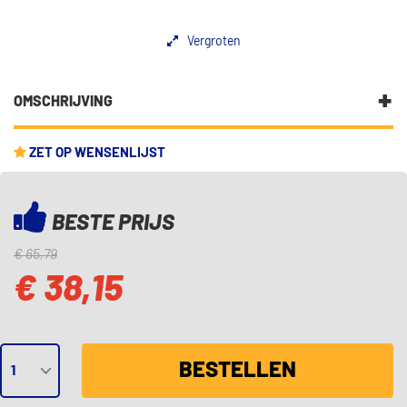
Vergroten
OMSCHRIJVING
Kettingtype: Gesloten ketting, Duplex
EAN: 7316581393657
ZET OP WENSENLIJST
BESTE PRIJS
€ 65,79
€ 38,15
BESTELLEN