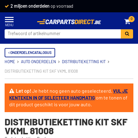
2 miljoen onderdelen
op voorraad
0
ONDERDELENCATALOGUS
HOME
AUTO ONDERDELEN
DISTRIBUTIEKETTING KIT
DISTRIBUTIEKETTING KIT SKF VKML 81008
Let op!
Je hebt nog geen auto geselecteerd.
VUL JE
om te tonen of
KENTEKEN IN OF SELECTEER HANDMATIG
dit product geschikt is voor jouw auto.
DISTRIBUTIEKETTING KIT SKF
VKML 81008