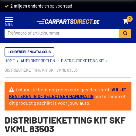
2 miljoen onderdelen
op voorraad
0
ONDERDELENCATALOGUS
HOME
AUTO ONDERDELEN
DISTRIBUTIEKETTING KIT
DISTRIBUTIEKETTING KIT SKF VKML 83503
Let op!
Je hebt nog geen auto geselecteerd.
VUL JE
om te tonen of
KENTEKEN IN OF SELECTEER HANDMATIG
dit product geschikt is voor jouw auto.
DISTRIBUTIEKETTING KIT SKF
VKML 83503