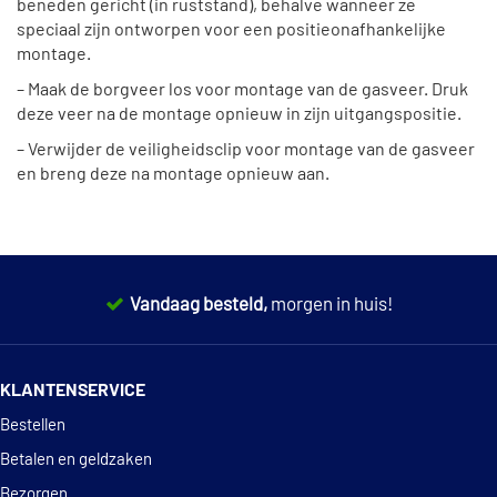
beneden gericht (in ruststand), behalve wanneer ze
speciaal zijn ontworpen voor een positieonafhankelijke
montage.
– Maak de borgveer los voor montage van de gasveer. Druk
deze veer na de montage opnieuw in zijn uitgangspositie.
– Verwijder de veiligheidsclip voor montage van de gasveer
en breng deze na montage opnieuw aan.
Vandaag besteld,
morgen in huis!
14 dagen
100% retourgarantie
KLANTENSERVICE
Deskundig
advies
Bestellen
Betalen en geldzaken
Bezorgen